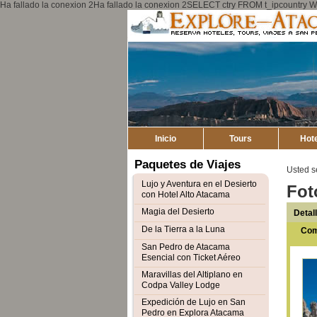
Ha fallado la conexion 2Ha fallado la conexion 2SELECT ctry FROM t_ipcount
Inicio
Tours
Hot
Paquetes de Viajes
Usted s
Lujo y Aventura en el Desierto
Fot
con Hotel Alto Atacama
Magia del Desierto
Detal
De la Tierra a la Luna
Com
San Pedro de Atacama
Esencial con Ticket Aéreo
Maravillas del Altiplano en
Codpa Valley Lodge
Expedición de Lujo en San
Pedro en Explora Atacama