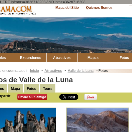
ry WHERE ipfrom<=3628718208 AND ipto>=3628718208
Explore
Mapa del Sitio
Quienes Somos
Atacama
eles
Excursiones
Atractivos
Mapas
Fotos
e encuentra aquí :
Inicio
>
Atractivos
>
Valle de la Luna
>
Fotos
os de Valle de la Luna
les
Mapa
Fotos
Tours
partir:
Enviar a un amigo