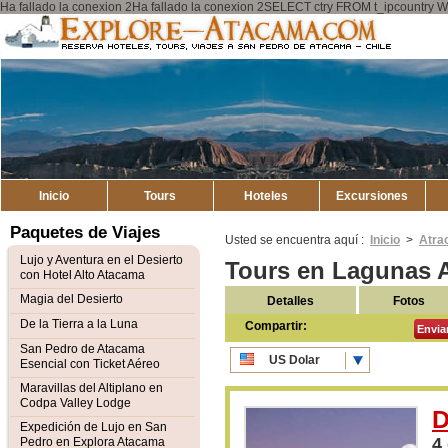
Ha fallado la conexion 2Ha fallado la conexion 2SELECT ctry FROM t_ipcount
Explore
Mapa del Sitio
Atacama
Inicio
Tours
Hoteles
Excursiones
Paquetes de Viajes
Usted se encuentra aquí :
Inicio
>
Atra
Lujo y Aventura en el Desierto
Tours en Lagunas A
con Hotel Alto Atacama
Magia del Desierto
Detalles
Fotos
De la Tierra a la Luna
Compartir:
Envia
San Pedro de Atacama
US Dolar
Esencial con Ticket Aéreo
CLP Pesos
Maravillas del Altiplano en
Codpa Valley Lodge
D
Expedición de Lujo en San
4
Pedro en Explora Atacama