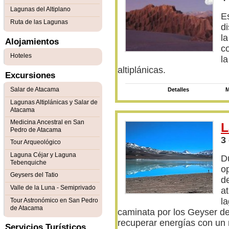
Lagunas del Altiplano
E
Ruta de las Lagunas
d
l
Alojamientos
c
Hoteles
la
altiplánicas.
Excursiones
Salar de Atacama
Detalles
M
Lagunas Altiplánicas y Salar de
Atacama
Medicina Ancestral en San
L
Pedro de Atacama
3
Tour Arqueológico
Laguna Céjar y Laguna
D
Tebenquiche
o
Geysers del Tatio
d
Valle de la Luna - Semiprivado
at
la
Tour Astronómico en San Pedro
de Atacama
caminata por los Geyser del
recuperar energías con un 
Servicios Turísticos