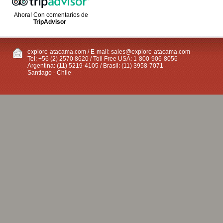
Ahora! Con comentarios de
TripAdvisor
explore-atacama.com / E-mail:
sales@explore-atacama.com
Tel: +56 (2) 2570 8620 / Toll Free USA: 1-800-906-8056
Argentina: (11) 5219-4105 / Brasil: (11) 3958-7071
Santiago - Chile