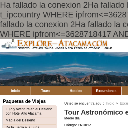
Ha fallado la conexion 2Ha falla
t_ipcountry WHERE ipfrom<=362
fallado la conexion 2Ha fallado l
WHERE ipfrom<=3628718417 AND
Explore
Atacama
Inicio
Tours
Hoteles
Excursiones
Paquetes de Viajes
Usted se encuentra aquí :
Inicio
>
Excu
Lujo y Aventura en el Desierto
Tour Astronómico 
con Hotel Alto Atacama
Medio dia
Magia del Desierto
Código: ENO012
De la Tierra a la Luna