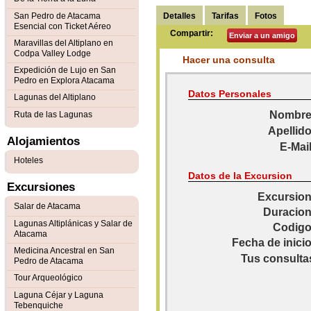
Detalles
Tarifas
Fotos
San Pedro de Atacama
Esencial con Ticket Aéreo
Compartir:
Enviar a un amigo
Maravillas del Altiplano en
Codpa Valley Lodge
Hacer una consulta
Expedición de Lujo en San
Pedro en Explora Atacama
Datos Personales
Lagunas del Altiplano
Nombre
Ruta de las Lagunas
Apellido
Alojamientos
E-Mail
Hoteles
Datos de la Excursion
Excursiones
Excursion
Salar de Atacama
Duracion
Lagunas Altiplánicas y Salar de
Codigo
Atacama
Fecha de inicio
Medicina Ancestral en San
Tus consulta
Pedro de Atacama
Tour Arqueológico
Laguna Céjar y Laguna
Tebenquiche