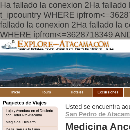
Ha fallado la conexion 2Ha falla
t_ipcountry WHERE ipfrom<=362
fallado la conexion 2Ha fallado l
WHERE ipfrom<=3628718349 AND
Explore
Mapa del Sitio
Atacama
Inicio
Tours
Hoteles
Excursiones
Paquetes de Viajes
Usted se encuentra aq
Lujo y Aventura en el Desierto
San Pedro de Ataca
con Hotel Alto Atacama
Magia del Desierto
Medicina Anc
De la Tierra a la Luna