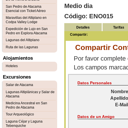
Medio dia
San Pedro de Atacama
Esencial con Ticket Aéreo
Código: ENO015
Maravillas del Altiplano en
Codpa Valley Lodge
Detalles
Tarifas
Expedición de Lujo en San
Pedro en Explora Atacama
Compartir:
Lagunas del Altiplano
Compartir Con
Ruta de las Lagunas
Por favor complete e
Alojamientos
Los campos marca
Hoteles
Excursiones
Datos Personales
Salar de Atacama
Nombre
Lagunas Altiplánicas y Salar de
Atacama
Apellido
Medicina Ancestral en San
E-Mail
Pedro de Atacama
Tour Arqueológico
Datos de un Amigo
Laguna Céjar y Laguna
Tebenquiche