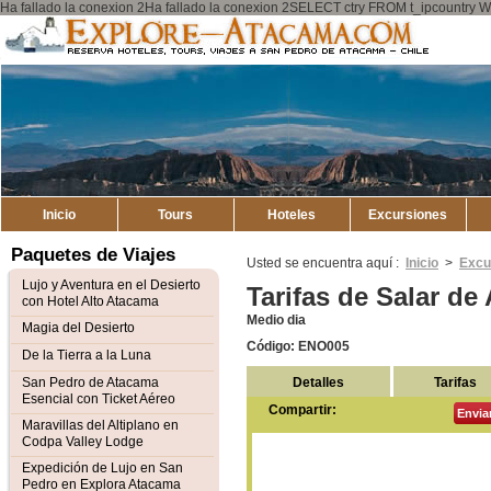
Ha fallado la conexion 2Ha fallado la conexion 2SELECT ctry FROM t_ipcount
Explore
Mapa del Sitio
Atacama
Inicio
Tours
Hoteles
Excursiones
Paquetes de Viajes
Usted se encuentra aquí :
Inicio
>
Excu
Lujo y Aventura en el Desierto
Tarifas de Salar de
con Hotel Alto Atacama
Medio dia
Magia del Desierto
Código: ENO005
De la Tierra a la Luna
Detalles
Tarifas
San Pedro de Atacama
Esencial con Ticket Aéreo
Compartir:
Envia
Maravillas del Altiplano en
Codpa Valley Lodge
Expedición de Lujo en San
Pedro en Explora Atacama