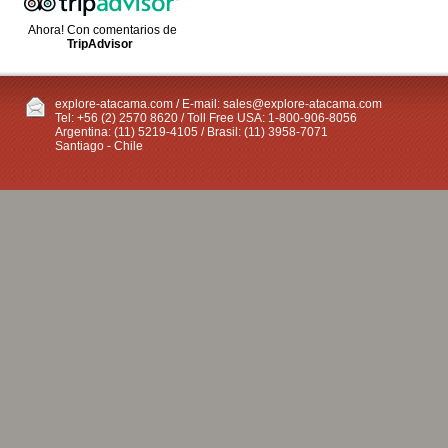
Ahora! Con comentarios de
TripAdvisor
explore-atacama.com / E-mail:
sales@explore-atacama.com
Tel: +56 (2) 2570 8620 / Toll Free USA: 1-800-906-8056
Argentina: (11) 5219-4105 / Brasil: (11) 3958-7071
Santiago - Chile