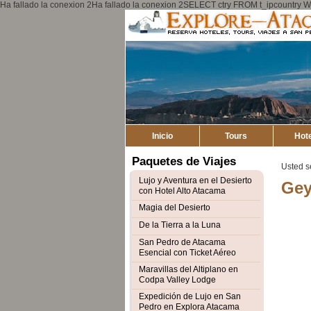
Ha fallado la conexion 2Ha fallado la conexion 2SELECT ctry FROM t_ipcount
Inicio
Tours
Hot
Paquetes de Viajes
Usted s
Lujo y Aventura en el Desierto
Gey
con Hotel Alto Atacama
Magia del Desierto
De la Tierra a la Luna
San Pedro de Atacama
Esencial con Ticket Aéreo
Maravillas del Altiplano en
Codpa Valley Lodge
Expedición de Lujo en San
Pedro en Explora Atacama