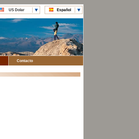
US Dolar
Español
CLP Pesos
English
Contacto