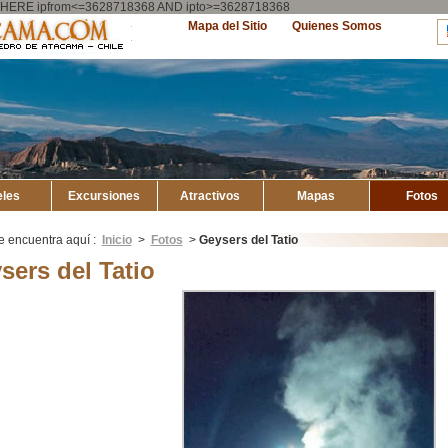
ry WHERE ipfrom<=3628718368 AND ipto>=3628718368
Explore
Mapa del Sitio
Quienes Somos
Atacama
eles
Excursiones
Atractivos
Mapas
Fotos
e encuentra aquí :
Inicio
>
Fotos
>
Geysers del Tatio
sers del Tatio