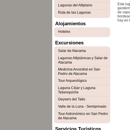
Este lu
Lagunas del Altiplano
geotérm
de vapo
Ruta de las Lagunas
bordead
hay en l
Alojamientos
Hoteles
Excursiones
Salar de Atacama
Lagunas Altiplánicas y Salar de
Atacama
Medicina Ancestral en San
Pedro de Atacama
Tour Arqueológico
Laguna Céjar y Laguna
Tebenquiche
Geysers del Tatio
Valle de la Luna - Semiprivado
Tour Astronómico en San Pedro
de Atacama
Servicios Turísticos