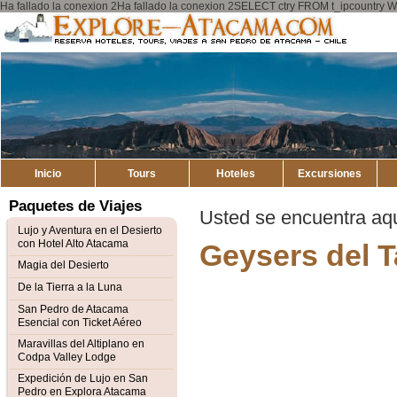
Ha fallado la conexion 2Ha fallado la conexion 2SELECT ctry FROM t_ipcount
Explore
Mapa del Sitio
Atacama
Inicio
Tours
Hoteles
Excursiones
Paquetes de Viajes
Usted se encuentra aq
Lujo y Aventura en el Desierto
con Hotel Alto Atacama
Geysers del T
Magia del Desierto
De la Tierra a la Luna
San Pedro de Atacama
Esencial con Ticket Aéreo
Maravillas del Altiplano en
Codpa Valley Lodge
Expedición de Lujo en San
Pedro en Explora Atacama