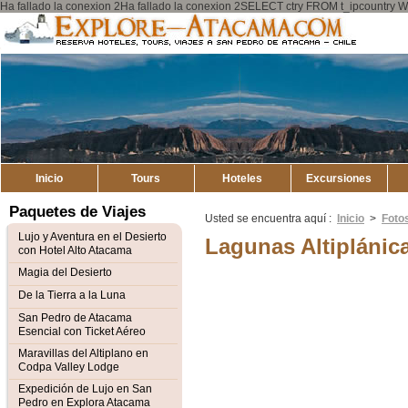
Ha fallado la conexion 2Ha fallado la conexion 2SELECT ctry FROM t_ipcount
Explore
Atacama
Inicio
Tours
Hoteles
Excursiones
Paquetes de Viajes
Usted se encuentra aquí :
Inicio
>
Foto
Lujo y Aventura en el Desierto
Lagunas Altiplánic
con Hotel Alto Atacama
Magia del Desierto
De la Tierra a la Luna
San Pedro de Atacama
Esencial con Ticket Aéreo
Maravillas del Altiplano en
Codpa Valley Lodge
Expedición de Lujo en San
Pedro en Explora Atacama