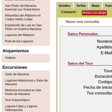
Detalles
Tarifas
Mapa
Foto
San Pedro de Atacama
Esencial con Ticket Aéreo
Compartir:
Enviar a un amigo
Maravillas del Altiplano en
Codpa Valley Lodge
Hacer una consulta
Expedición de Lujo en San
Pedro en Explora Atacama
Datos Personales
Lagunas del Altiplano
Nombre
Ruta de las Lagunas
Apellido
Alojamientos
E-Mail
Hoteles
Datos del Tour
Excursiones
Tour
Salar de Atacama
Duracion
Lagunas Altiplánicas y Salar de
Codigo
Atacama
Fecha de inicio
Medicina Ancestral en San
Tus consulta
Pedro de Atacama
Tour Arqueológico
Laguna Céjar y Laguna
Tebenquiche