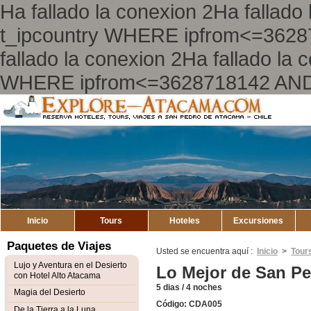
Ha fallado la conexion 2Ha falla
t_ipcountry WHERE ipfrom<=362
fallado la conexion 2Ha fallado l
WHERE ipfrom<=3628718142 AND
Explore
Atacama
Inicio
Tours
Hoteles
Excursiones
Paquetes de Viajes
Usted se encuentra aquí :
Inicio
>
Tour
Lujo y Aventura en el Desierto
Lo Mejor de San P
con Hotel Alto Atacama
5 dias / 4 noches
Magia del Desierto
Código: CDA005
De la Tierra a la Luna