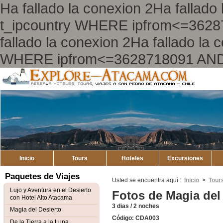
Ha fallado la conexion 2Ha falla
t_ipcountry WHERE ipfrom<=362
fallado la conexion 2Ha fallado l
WHERE ipfrom<=3628718091 AND
Explore
Mapa del Sitio
Atacama
Inicio
Tours
Hoteles
Excursiones
Paquetes de Viajes
Usted se encuentra aquí :
Inicio
>
Tour
Lujo y Aventura en el Desierto
Fotos de Magia del
con Hotel Alto Atacama
3 dias / 2 noches
Magia del Desierto
Código: CDA003
De la Tierra a la Luna