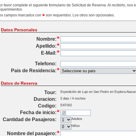
or favor complete el siguiente formulario de Solicitud de Reserva. Al recibirlo, no
equerimientos.
os campos marcados con
son requeridos. Los otros son opcionales.
Datos Personales
Nombre:
Apellido:
E-Mail:
Telefono:
Pais de Residencia:
Datos de Reserva
Tour:
Expedición de Lujo en San Pedro en Explora Atac
Duracion:
5 dias / 4 noches
Codigo:
EAT002
Fecha de inicio:
Cantidad de Pasajeros:
Adultos
Niños
Nombre del pasajero: