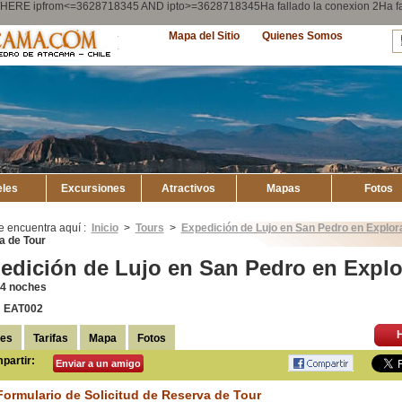
ry WHERE ipfrom<=3628718345 AND ipto>=3628718345Ha fallado la conexion 2Ha
Explore
Mapa del Sitio
Quienes Somos
Atacama
eles
Excursiones
Atractivos
Mapas
Fotos
e encuentra aquí :
Inicio
>
Tours
>
Expedición de Lujo en San Pedro en Explo
a de Tour
edición de Lujo en San Pedro en Expl
/ 4 noches
: EAT002
les
Tarifas
Mapa
Fotos
partir:
Enviar a un amigo
Compartir en
Facebook
Formulario de Solicitud de Reserva de Tour