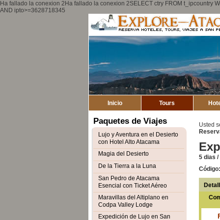
Ha fallado la conexion 2Ha fallado la conexion 2SELECT ctry FROM t_ipcount
AND ipto>=3628718345
Inicio
Tours
Hot
Paquetes de Viajes
Usted s
Reserv
Lujo y Aventura en el Desierto
con Hotel Alto Atacama
Exp
Magia del Desierto
5 dias 
De la Tierra a la Luna
Código
San Pedro de Atacama
Detal
Esencial con Ticket Aéreo
Maravillas del Altiplano en
Com
Codpa Valley Lodge
Expedición de Lujo en San