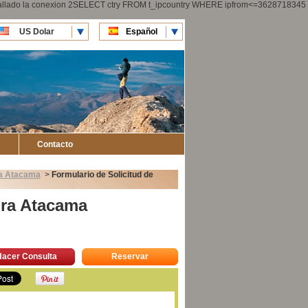
 fallado la conexion 2SELECT ctry FROM t_ipcountry WHERE ipfrom<=3628718345
US Dolar
Español
CLP Pesos
English
Contacto
ra Atacama
>
Formulario de Solicitud de
ora Atacama
Hacer Consulta
Reservar