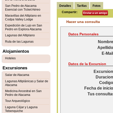
Detalles
Tarifas
Fotos
San Pedro de Atacama
Esencial con Ticket Aéreo
Compartir:
Enviar a un amigo
Maravillas del Altiplano en
Codpa Valley Lodge
Hacer una consulta
Expedición de Lujo en San
Pedro en Explora Atacama
Datos Personales
Lagunas del Altiplano
Nombre
Ruta de las Lagunas
Apellido
Alojamientos
E-Mail
Hoteles
Datos de la Excursion
Excursiones
Excursion
Salar de Atacama
Duracion
Lagunas Altiplánicas y Salar de
Codigo
Atacama
Fecha de inicio
Medicina Ancestral en San
Tus consulta
Pedro de Atacama
Tour Arqueológico
Laguna Céjar y Laguna
Tebenquiche