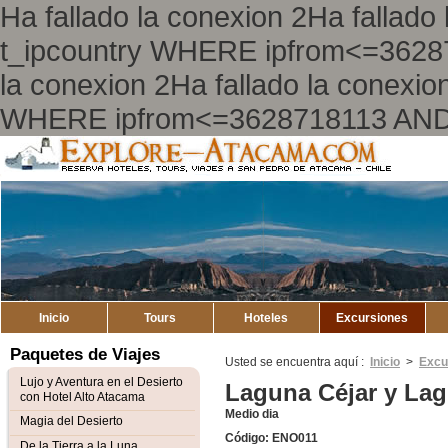
Ha fallado la conexion 2Ha falla
t_ipcountry WHERE ipfrom<=3628
la conexion 2Ha fallado la conex
WHERE ipfrom<=3628718113 AND
Explore
Atacama
Inicio
Tours
Hoteles
Excursiones
Paquetes de Viajes
Usted se encuentra aquí :
Inicio
>
Excu
Lujo y Aventura en el Desierto
Laguna Céjar y La
con Hotel Alto Atacama
Medio dia
Magia del Desierto
Código: ENO011
De la Tierra a la Luna