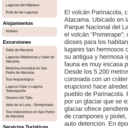
Lagunas del Altiplano
El volcán Parinacota, c
Ruta de las Lagunas
Atacama. Ubicado en la I
Alojamientos
Parque Nacional del Lau
Hoteles
el volcán “Pomerape”;
dioses para los habita
Excursiones
lugares tan hermosos c
Salar de Atacama
su antigua y hermosa ig
Lagunas Altiplánicas y Salar de
Atacama
fauna es muy escasa pe
Medicina Ancestral en San
Desde los 5.200 metros
Pedro de Atacama
coronada con un cráte
Tour Arqueológico
erupcionó hace alreded
Laguna Céjar y Laguna
Tebenquiche
pueblo de Parinacota. 
Geysers del Tatio
por un glaciar que se 
Valle de la Luna - Semiprivado
glaciar ofrece pendient
Tour Astronómico en San Pedro
de crampones y piolet,
de Atacama
auto detención. En épo
Servicios Turísticos