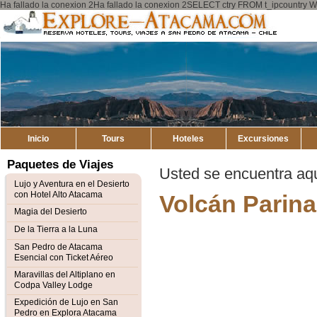
Ha fallado la conexion 2Ha fallado la conexion 2SELECT ctry FROM t_ipcount
Explore
Atacama
Inicio
Tours
Hoteles
Excursiones
Paquetes de Viajes
Usted se encuentra aq
Lujo y Aventura en el Desierto
con Hotel Alto Atacama
Volcán Parin
Magia del Desierto
De la Tierra a la Luna
San Pedro de Atacama
Esencial con Ticket Aéreo
Maravillas del Altiplano en
Codpa Valley Lodge
Expedición de Lujo en San
Pedro en Explora Atacama