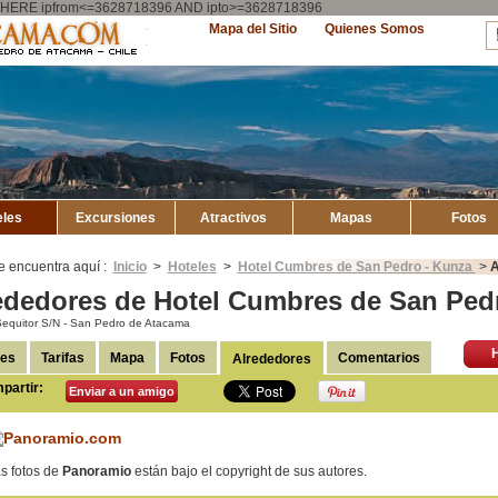
ry WHERE ipfrom<=3628718396 AND ipto>=3628718396
Explore
Mapa del Sitio
Quienes Somos
Atacama
eles
Excursiones
Atractivos
Mapas
Fotos
e encuentra aquí :
Inicio
>
Hoteles
>
Hotel Cumbres de San Pedro - Kunza
>
A
ededores de Hotel Cumbres de San Ped
equitor S/N - San Pedro de Atacama
les
Tarifas
Mapa
Fotos
Comentarios
Alrededores
partir:
Enviar a un amigo
s fotos de
Panoramio
están bajo el copyright de sus autores.