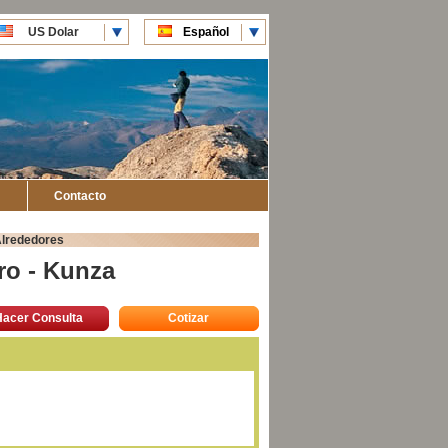
US Dolar
Español
CLP Pesos
English
Contacto
lrededores
ro - Kunza
Hacer Consulta
Cotizar