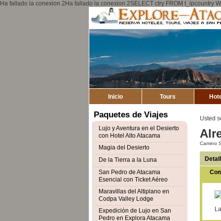
Ha fallado la conexion 2Ha fallado la conexion 2SELECT ctry FROM t_ipcount
Inicio
Tours
Hot
Paquetes de Viajes
Usted s
Lujo y Aventura en el Desierto
Alr
con Hotel Alto Atacama
Camino S
Magia del Desierto
Detal
De la Tierra a la Luna
San Pedro de Atacama
Com
Esencial con Ticket Aéreo
Maravillas del Altiplano en
Codpa Valley Lodge
La
Expedición de Lujo en San
Pedro en Explora Atacama