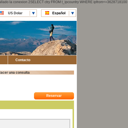
 fallado la conexion 2SELECT ctry FROM t_ipcountry WHERE ipfrom<=3628718100
US Dolar
Español
CLP Pesos
English
Contacto
acer una consulta
Reservar