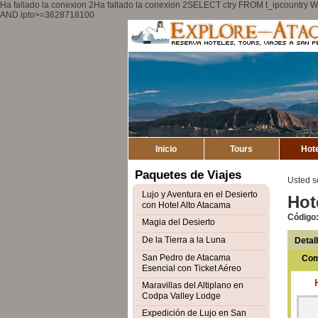
Ha fallado la conexion 2Ha fallado la conexion 2SELECT ctry FROM t_ipcount
AND ipto>=3628718100
Inicio
Tours
Hot
Paquetes de Viajes
Usted s
Lujo y Aventura en el Desierto
Hot
con Hotel Alto Atacama
Código
Magia del Desierto
De la Tierra a la Luna
Detal
San Pedro de Atacama
Com
Esencial con Ticket Aéreo
Maravillas del Altiplano en
Codpa Valley Lodge
Expedición de Lujo en San