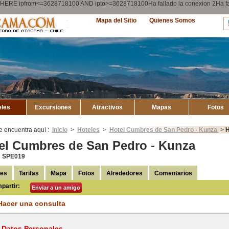
ry WHERE ipfrom<=3628718100 AND ipto>=3628718100Ha fallado la conexion 2Ha
Explore
Mapa del Sitio
Quienes Somos
Atacama
eles
Excursiones
Atractivos
Mapas
Fotos
e encuentra aquí :
Inicio
>
Hoteles
>
Hotel Cumbres de San Pedro - Kunza
>
H
el Cumbres de San Pedro - Kunza
: SPE019
les
Tarifas
Mapa
Fotos
Alrededores
Comentarios
partir:
Enviar a un amigo
Hacer una consulta
Datos Personales