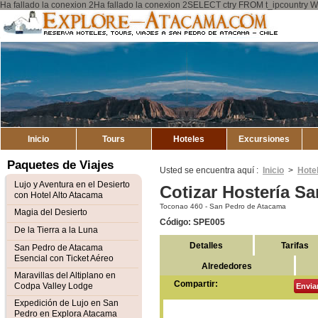
Ha fallado la conexion 2Ha fallado la conexion 2SELECT ctry FROM t_ipcount
Explore
Mapa del Sitio
Atacama
Inicio
Tours
Hoteles
Excursiones
Paquetes de Viajes
Usted se encuentra aquí :
Inicio
>
Hote
Lujo y Aventura en el Desierto
Cotizar Hostería S
con Hotel Alto Atacama
Toconao 460 - San Pedro de Atacama
Magia del Desierto
Código: SPE005
De la Tierra a la Luna
Detalles
Tarifas
San Pedro de Atacama
Esencial con Ticket Aéreo
Alrededores
Maravillas del Altiplano en
Compartir:
Codpa Valley Lodge
Envia
Expedición de Lujo en San
Pedro en Explora Atacama