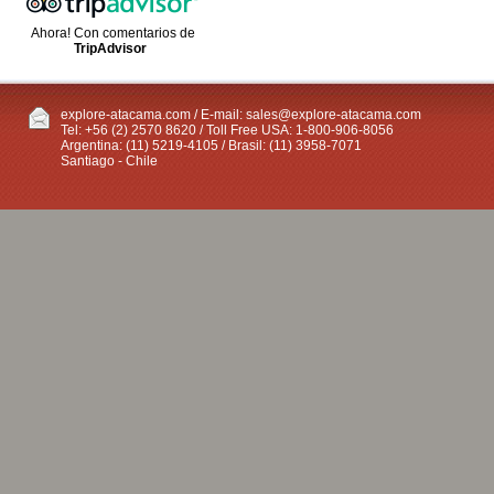
Ahora! Con comentarios de
TripAdvisor
explore-atacama.com / E-mail:
sales@explore-atacama.com
Tel: +56 (2) 2570 8620 / Toll Free USA: 1-800-906-8056
Argentina: (11) 5219-4105 / Brasil: (11) 3958-7071
Santiago - Chile