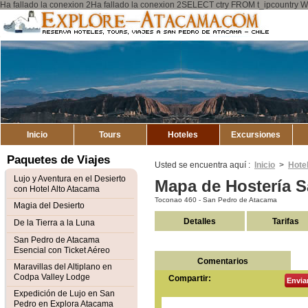
Ha fallado la conexion 2Ha fallado la conexion 2SELECT ctry FROM t_ipcount
Explore
Mapa del Sitio
Atacama
Inicio
Tours
Hoteles
Excursiones
Paquetes de Viajes
Usted se encuentra aquí :
Inicio
>
Hote
Lujo y Aventura en el Desierto
Mapa de Hostería 
con Hotel Alto Atacama
Toconao 460 - San Pedro de Atacama
Magia del Desierto
Detalles
Tarifas
De la Tierra a la Luna
San Pedro de Atacama
Esencial con Ticket Aéreo
Comentarios
Maravillas del Altiplano en
Codpa Valley Lodge
Compartir:
Envia
Expedición de Lujo en San
Pedro en Explora Atacama