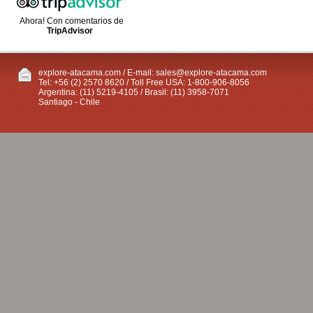
Ahora! Con comentarios de
TripAdvisor
explore-atacama.com / E-mail:
sales@explore-atacama.com
Tel: +56 (2) 2570 8620 / Toll Free USA: 1-800-906-8056
Argentina: (11) 5219-4105 / Brasil: (11) 3958-7071
Santiago - Chile