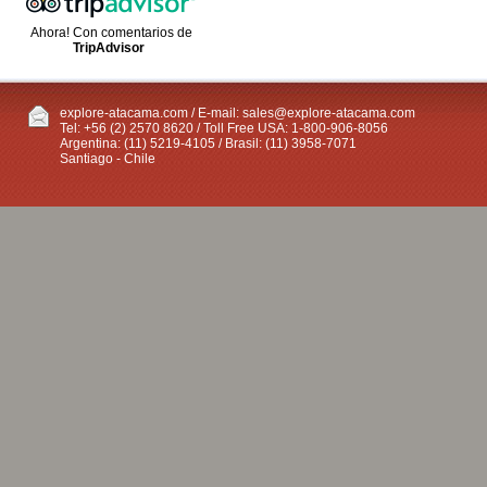
Ahora! Con comentarios de
TripAdvisor
explore-atacama.com / E-mail:
sales@explore-atacama.com
Tel: +56 (2) 2570 8620 / Toll Free USA: 1-800-906-8056
Argentina: (11) 5219-4105 / Brasil: (11) 3958-7071
Santiago - Chile