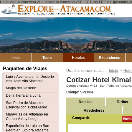
Ha fallado la conexion 2Ha fallado la conexion 2SELECT ctry FROM t_ipcount
Explore
Mapa del Sitio
Atacama
Inicio
Tours
Hoteles
Excursiones
Paquetes de Viajes
Usted se encuentra aquí :
Inicio
>
Hote
Lujo y Aventura en el Desierto
Cotizar Hotel Kimal
con Hotel Alto Atacama
Domingo Atienza #452 - San Pedro de Atacama
Magia del Desierto
Código: SPE004
De la Tierra a la Luna
Detalles
Tarifas
San Pedro de Atacama
Esencial con Ticket Aéreo
Alrededores
Maravillas del Altiplano en
Compartir:
Codpa Valley Lodge
Envia
Expedición de Lujo en San
Pedro en Explora Atacama