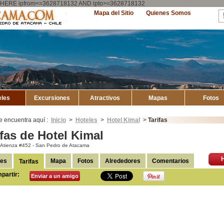
ry WHERE ipfrom<=3628718132 AND ipto>=3628718132
Explore
Mapa del Sitio
Quienes Somos
Atacama
eles
Excursiones
Atractivos
Mapas
Fotos
e encuentra aquí :
Inicio
>
Hoteles
>
Hotel Kimal
>
Tarifas
ifas de Hotel Kimal
Atienza #452 - San Pedro de Atacama
les
Mapa
Fotos
Alrededores
Comentarios
Tarifas
partir:
Enviar a un amigo