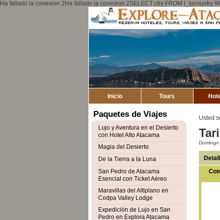
Ha fallado la conexion 2Ha fallado la conexion 2SELECT ctry FROM t_ipcount
Inicio
Tours
Hot
Paquetes de Viajes
Usted s
Lujo y Aventura en el Desierto
Tar
con Hotel Alto Atacama
Domingo 
Magia del Desierto
Detal
De la Tierra a la Luna
San Pedro de Atacama
Com
Esencial con Ticket Aéreo
Maravillas del Altiplano en
Codpa Valley Lodge
Expedición de Lujo en San
Pedro en Explora Atacama